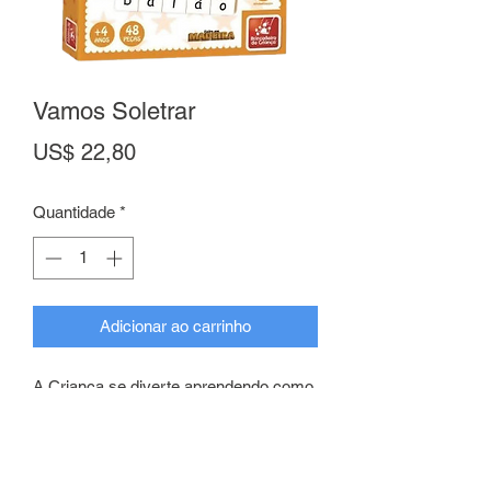
Vamos Soletrar
Preço
US$ 22,80
Quantidade
*
Adicionar ao carrinho
A Criança se diverte aprendendo como
se soletra as palavras.
Ajuda a criança a desenvolver a
sociabilização e a concentração.