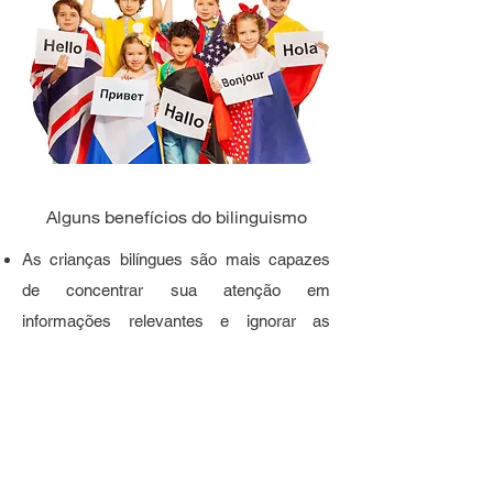
Alguns benefícios do bilinguismo
As crianças bilíngues são mais capazes
de concentrar sua atenção em
informações relevantes e ignorar as
distrações Indivíduos bilíngues
demonstraram ser mais criativos e
melhores no planejamento e solução de
problemas complexos do que os
monolíngues.