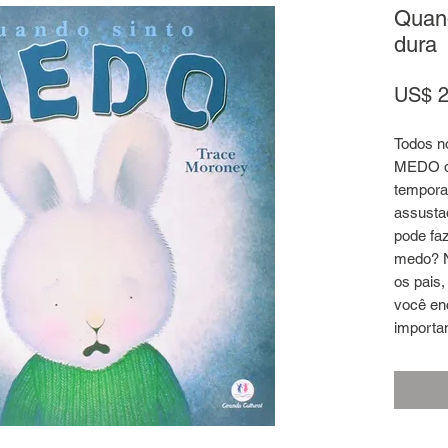
Quan
dura
US$ 2
Todos n
MEDO de
temporai
assusta
pode faz
medo? No
os pais,
você en
importa