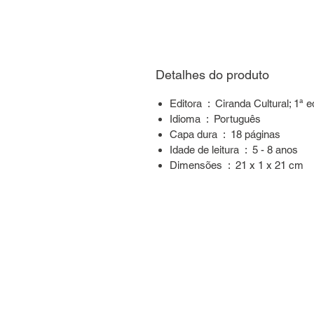
Detalhes do produto
Editora ‏ : ‎ Ciranda Cultural
Idioma ‏ : ‎ Português
Capa dura ‏ : ‎ 18 páginas
Idade de leitura ‏ : ‎ 5 - 8 anos
Dimensões ‏ : ‎ 21 x 1 x 21 cm