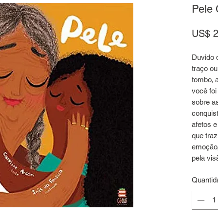
Pele 
US$ 2
Duvido 
traço ou
tombo, 
você foi
sobre a
conquis
afetos 
que tra
emoção, 
pela vis
Quantid