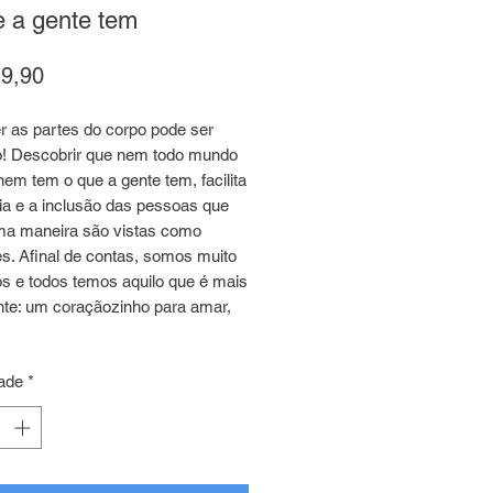
 a gente tem
Preço
9,90
r as partes do corpo pode ser
do! Descobrir que nem todo mundo
 nem tem o que a gente tem, facilita
ia e a inclusão das pessoas que
ma maneira são vistas como
es. Afinal de contas, somos muito
os e todos temos aquilo que é mais
nte: um coraçãozinho para amar,
ade
*