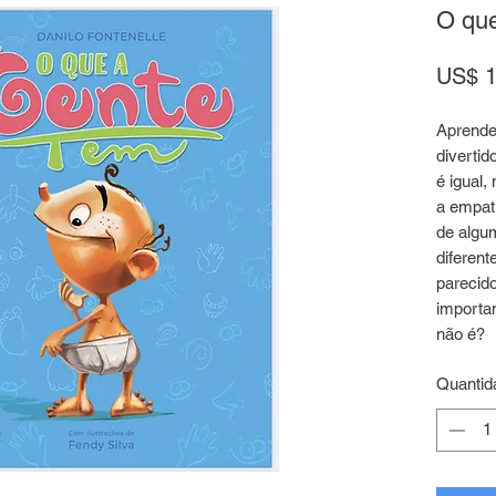
O que
US$ 1
Aprende
diverti
é igual,
a empat
de algu
diferent
parecid
importa
não é?
Quantid