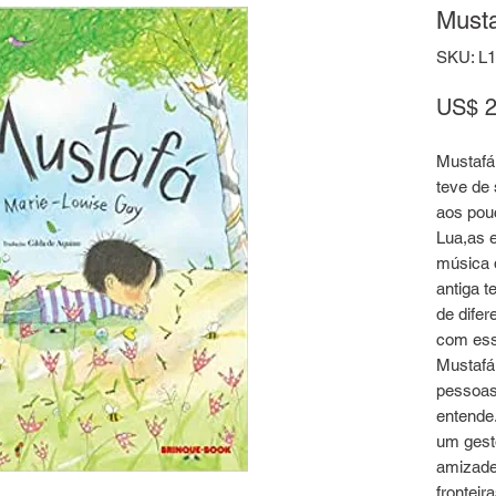
Must
SKU: L
US$ 2
Mustafá 
teve de 
aos pou
Lua,as e
música 
antiga t
de dife
com ess
Mustafá 
pessoas
entende
um gesto
amizade,
fronteir