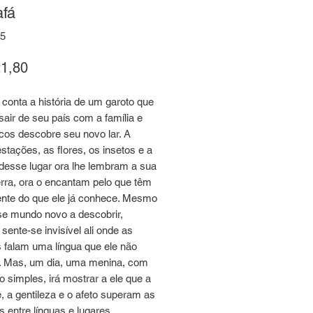
afá
15
Preço
1,80
conta a história de um garoto que
sair de seu país com a família e
cos descobre seu novo lar. A
stações, as flores, os insetos e a
desse lugar ora lhe lembram a sua
erra, ora o encantam pelo que têm
rente do que ele já conhece. Mesmo
e mundo novo a descobrir,
sente-se invisível ali onde as
 falam uma língua que ele não
. Mas, um dia, uma menina, com
 simples, irá mostrar a ele que a
 a gentileza e o afeto superam as
as entre línguas e lugares.