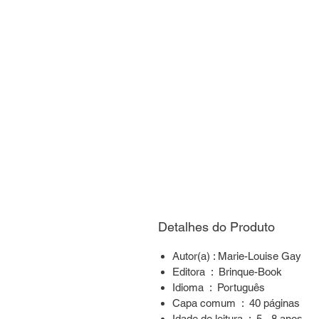
Detalhes do Produto
Autor(a) : Marie-Louise Gay
Editora ‏ : ‎ Brinque-Book
Idioma ‏ : ‎ Português
Capa comum ‏ : ‎ 40 páginas
Idade de leitura ‏ : ‎ 5 - 8 anos