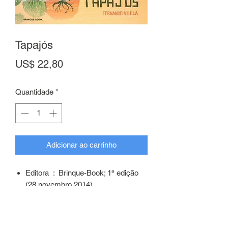
Tapajós
Preço
US$ 22,80
Quantidade
*
Adicionar ao carrinho
Editora ‏ : ‎ Brinque-Book; 1ª edição
(28 novembro 2014)
Idioma ‏ : ‎ Português
Capa comum ‏ : ‎ 40 páginas
Idade de leitura ‏ : ‎ 5 - 8 anos