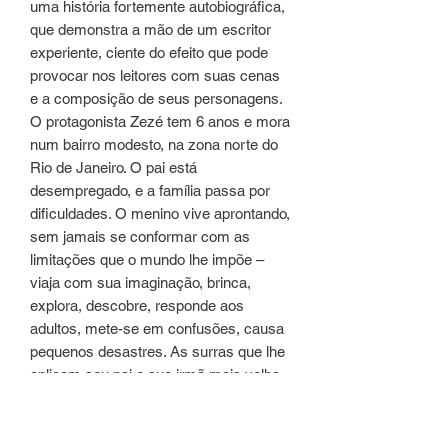
uma história fortemente autobiográfica,
que demonstra a mão de um escritor
experiente, ciente do efeito que pode
provocar nos leitores com suas cenas
e a composição de seus personagens.
O protagonista Zezé tem 6 anos e mora
num bairro modesto, na zona norte do
Rio de Janeiro. O pai está
desempregado, e a família passa por
dificuldades. O menino vive aprontando,
sem jamais se conformar com as
limitações que o mundo lhe impõe –
viaja com sua imaginação, brinca,
explora, descobre, responde aos
adultos, mete-se em confusões, causa
pequenos desastres. As surras que lhe
aplicam seu pai e sua irmã mais velha
são seu suplício, a ponto de fazê-lo
querer desistir da vida. No entanto, o
apego ao mundo que criou felizmente