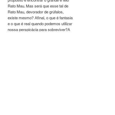
propósito é encontrar o grande e feio
Rato Mau. Mas será que esse tal de
Rato Mau, devorador de grúfalos,
existe mesmo? Afinal, o que é fantasia
e o que é real quando podemos utilizar
nossa perspicácia para sobreviver?A
inteligência, utilizada como método de
sobrevivência por um ratinho indefeso,
fez surgir O Grúfalo. Agora, O Filho do
Grúfalo, a criatura inventada pelo
pequeno roedor cria outra, num
desdobramento criativo e
surpreendente.
Detalhes do Produto
Autor(a) : Julia Donaldson
Ilustração : Axel Scheffler
Editora ‏ : ‎ Brinque-Book