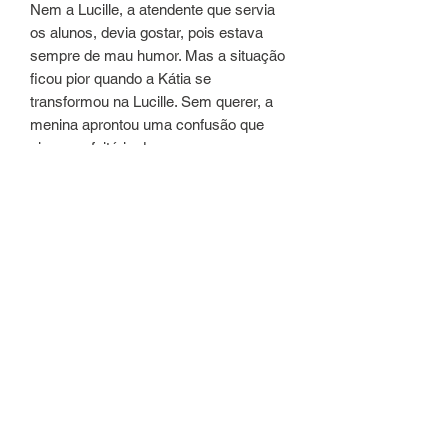
Nem a Lucille, a atendente que servia
os alunos, devia gostar, pois estava
sempre de mau humor. Mas a situação
ficou pior quando a Kátia se
transformou na Lucille. Sem querer, a
menina aprontou uma confusão que
virou o refeitório de pernas para o ar,
deixou o diretor maluco e fez com que
a verdadeira atendente fosse demitida!
E agora? Será que a ruivinha consegue
arrumar a situação, devolver o emprego
da moça da cantina e, de quebra, ainda
achar um jeito de melhorar a comida?
Confira!
Detalhes do produto
Editora ‏ : ‎ Fundamento; 1ª edição (3